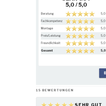
5,0
/ 5,0
Beratung
5,0
Fachkompetenz
5,0
Montage
5,0
Preis/Leistung
5,0
Freundlichkeit
5,0
Gesamt
5,0
15 BEWERTUNGEN
SEHR GUT