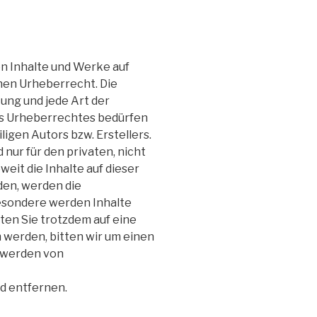
en Inhalte und Werke auf
hen Urheberrecht. Die
tung und jede Art der
s Urheberrechtes bedürfen
ligen Autors bzw. Erstellers.
 nur für den privaten, nicht
eit die Inhalte auf dieser
den, werden die
esondere werden Inhalte
lten Sie trotzdem auf eine
werden, bitten wir um einen
twerden von
d entfernen.